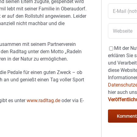
d seinen Eltern zugute, gespendet wird
l lebt mit seiner Familie in Oberaudorf.
 er auf den Rollstuhl angewiesen. Leider
inanziell nicht machbar und die
 zusammen mit seinem Partnerverein
Mit der Nu
, den Radltag unter dem Motto „Radeln
erklären Sie 
ren in der Natur zu ermöglichen.
und Verarbeit
diese Website
n die Pedale für einen guten Zweck – ob
Informationen
ch an und genießt einen Tag voller Sport
Datenschutze
hier auch un
Veröffentlic
ibt es unter
www.radltag.de
oder via E-