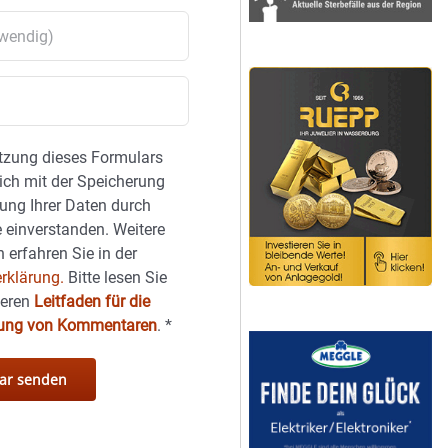
tzung dieses Formulars
sich mit der Speicherung
ung Ihrer Daten durch
 einverstanden. Weitere
 erfahren Sie in der
rklärung.
Bitte lesen Sie
seren
Leitfaden für die
hung von Kommentaren
.
*