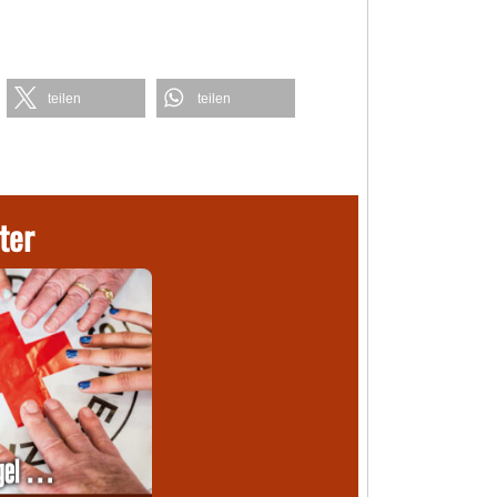
teilen
teilen
ter