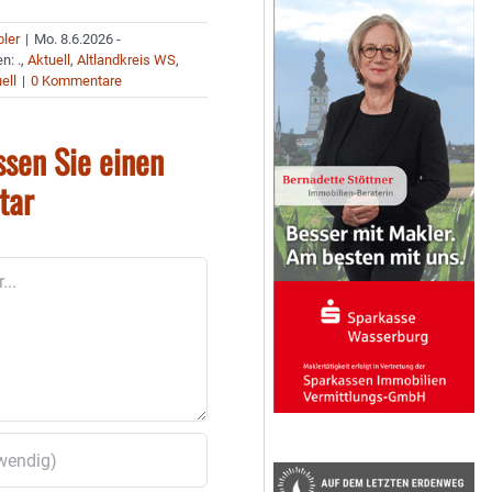
bler
|
Mo. 8.6.2026 -
en:
.
,
Aktuell
,
Altlandkreis WS
,
ell
|
0 Kommentare
ssen Sie einen
tar