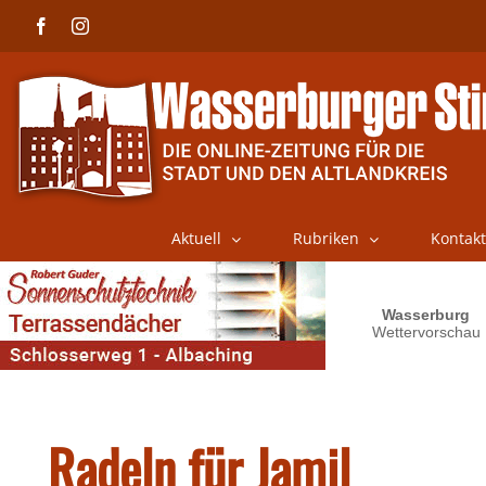
Skip
Facebook
Instagram
to
content
Aktuell
Rubriken
Kontakt
Radeln für Jamil