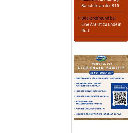
Baustelle an der B15
Bäckereifreund
bei
Eine Ära ist zu Ende in
Rott