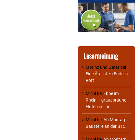
Lesermeinung
I.Heinz und Gatte
bei
Eine Ära ist zu Ende in
Rott
Michl
bei
Ebbe im
Rhein – grauebraune
Fluten im Inn
Michl
bei
Ab Montag:
Baustelle an der B15
Michl
bei
Ab Montag: