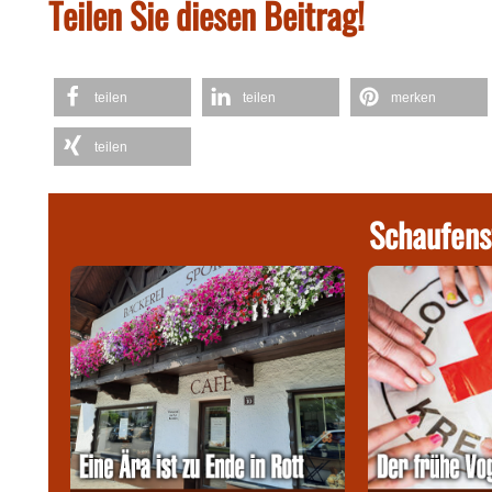
Teilen Sie diesen Beitrag!
teilen
teilen
merken
teilen
Schaufens