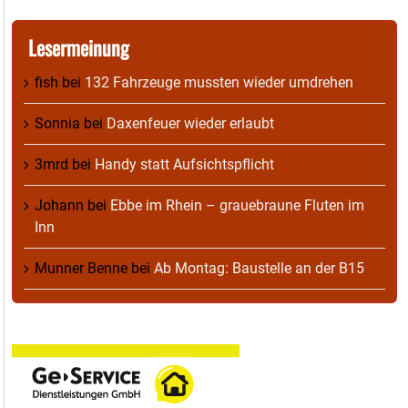
Lesermeinung
fish
bei
132 Fahrzeuge mussten wieder umdrehen
Sonnia
bei
Daxenfeuer wieder erlaubt
3mrd
bei
Handy statt Aufsichtspflicht
Johann
bei
Ebbe im Rhein – grauebraune Fluten im
Inn
Munner Benne
bei
Ab Montag: Baustelle an der B15