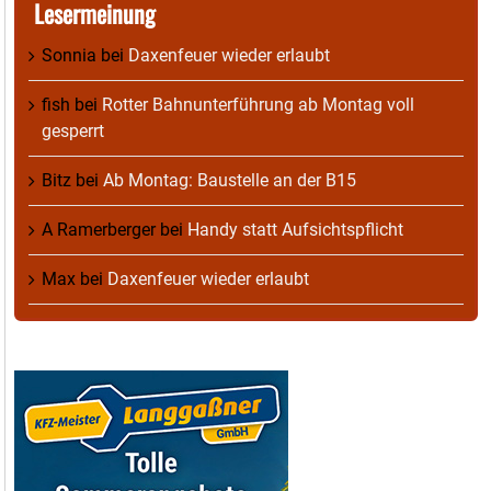
Lesermeinung
Sonnia
bei
Daxenfeuer wieder erlaubt
fish
bei
Rotter Bahnunterführung ab Montag voll
gesperrt
Bitz
bei
Ab Montag: Baustelle an der B15
A Ramerberger
bei
Handy statt Aufsichtspflicht
Max
bei
Daxenfeuer wieder erlaubt