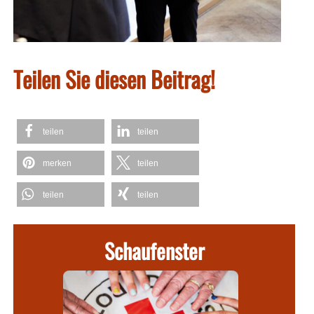
Teilen Sie diesen Beitrag!
teilen
teilen
merken
teilen
teilen
teilen
Schaufenster