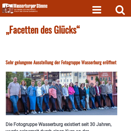
Skip
to
content
„Facetten des Glücks“
Sehr gelungene Ausstellung der Fotogruppe Wasserburg eröffnet
Die Fotogruppe Wasserburg existiert seit 30 Jahren,