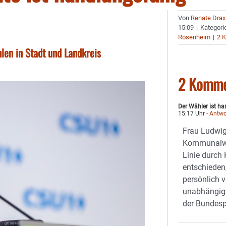
Von
Renate Drax
15:09
|
Kategori
Rosenheim
|
2 
en in Stadt und Landkreis
2 Komme
Der Wähler ist h
15:17 Uhr
- Antwo
Frau Ludwig,
Kommunalwa
Linie durch
entschieden
persönlich 
unabhängig
der Bundespo