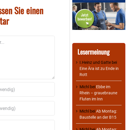
ssen Sie einen
tar
Lesermeinung
I.Heinz und Gatte
bei
Eine Ära ist zu Ende in
Rott
Michl
bei
Ebbe im
Rhein – grauebraune
Fluten im Inn
Michl
bei
Ab Montag:
Baustelle an der B15
Michl
bei
Ab Montag: