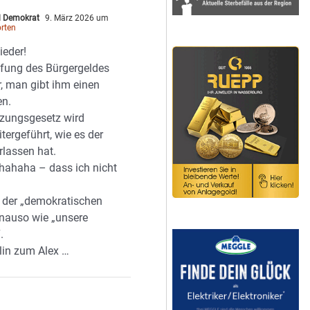
d Demokrat
9. März 2026 um
rten
ieder!
fung des Bürgergeldes
r, man gibt ihm einen
n.
zungsgesetz wird
ergeführt, wie es der
rlassen hat.
hahaha – dass ich nicht
 der „demokratischen
enauso wie „unsere
.
lin zum Alex …