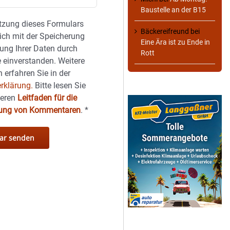
Baustelle an der B15
tzung dieses Formulars
Bäckereifreund
bei
sich mit der Speicherung
Eine Ära ist zu Ende in
ung Ihrer Daten durch
Rott
 einverstanden. Weitere
 erfahren Sie in der
rklärung.
Bitte lesen Sie
seren
Leitfaden für die
hung von Kommentaren
.
*