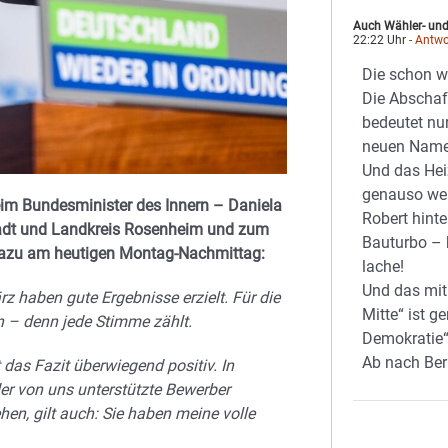
Auch Wähler- un
22:22 Uhr
- Antwo
Die schon w
Die Abschaf
bedeutet nu
neuen Name
Und das Hei
genauso weit
im Bundesminister des Innern – Daniela
Robert hinte
adt und Landkreis Rosenheim und zum
Bauturbo – 
 dazu am heutigen Montag-Nachmittag:
lache!
Und das mit
 haben gute Ergebnisse erzielt. Für die
Mitte“ ist g
en – denn jede Stimme zählt.
Demokratie“
Ab nach Ber
das Fazit überwiegend positiv. In
r von uns unterstützte Bewerber
en, gilt auch: Sie haben meine volle