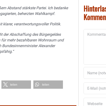
Hinterla
roßem Abstand stärkste Partei. Ich bedanke
ngagierten, beherzten Wahlkampf.
Kommen
klarer, verantwortungsvoller Politik.
Kommentar
Mit der Abschaffung des Bürgergeldes
os für mehr bezahlbaren Wohnraum und
rch Bundesinnenminister Alexander
gsfähig.“
teilen
teilen