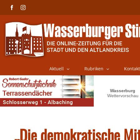
Skip
Facebook
Instagram
to
content
Aktuell
Rubriken
Kontakt
„Die demokratische Mit