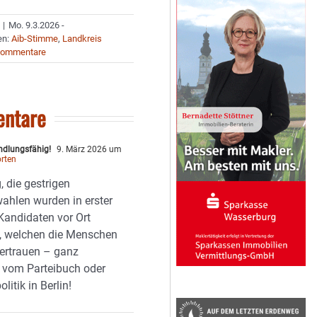
|
Mo. 9.3.2026 -
en:
Aib-Stimme
,
Landkreis
Kommentare
ntare
andlungsfähig!
9. März 2026 um
rten
 die gestrigen
hlen wurden in erster
 Kandidaten vor Ort
, welchen die Menschen
vertrauen – ganz
 vom Parteibuch oder
litik in Berlin!