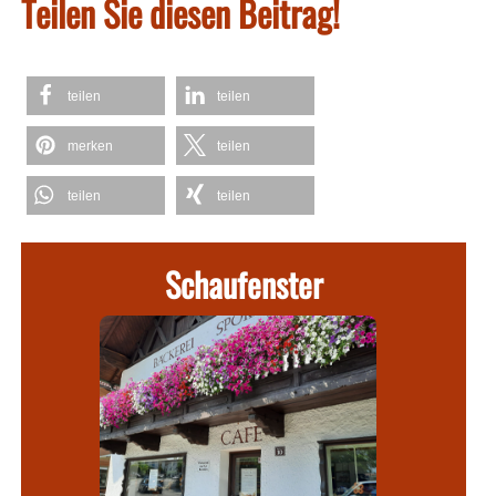
Teilen Sie diesen Beitrag!
teilen
teilen
merken
teilen
teilen
teilen
Schaufenster