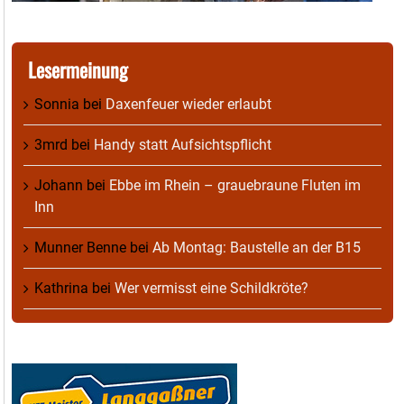
Lesermeinung
Sonnia
bei
Daxenfeuer wieder erlaubt
3mrd
bei
Handy statt Aufsichtspflicht
Johann
bei
Ebbe im Rhein – grauebraune Fluten im
Inn
Munner Benne
bei
Ab Montag: Baustelle an der B15
Kathrina
bei
Wer vermisst eine Schildkröte?