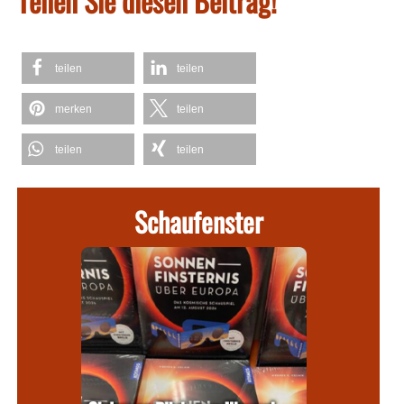
Teilen Sie diesen Beitrag!
teilen
teilen
merken
teilen
teilen
teilen
Schaufenster