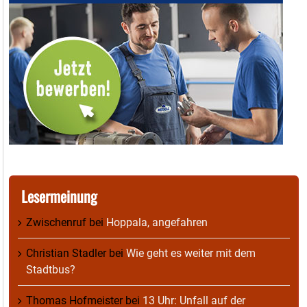
Lesermeinung
Zwischenruf
bei
Hoppala, angefahren
Christian Stadler
bei
Wie geht es weiter mit dem
Stadtbus?
Thomas Hofmeister
bei
13 Uhr: Unfall auf der