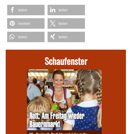
teilen
teilen
merken
teilen
teilen
teilen
Schaufenster