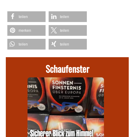
teilen
teilen
merken
teilen
teilen
teilen
Schaufenster