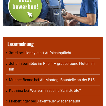
Lesermeinung
3mrd
bei
Handy statt Aufsichtspflicht
Johann
bei
Ebbe im Rhein – grauebraune Fluten im
Inn
Munner Benne
bei
Ab Montag: Baustelle an der B15
Kathrina
bei
Wer vermisst eine Schildkröte?
Friebertinger
bei
Daxenfeuer wieder erlaubt