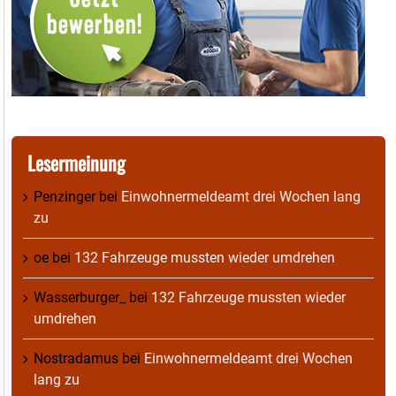
Lesermeinung
Penzinger
bei
Einwohnermeldeamt drei Wochen lang
zu
oe
bei
132 Fahrzeuge mussten wieder umdrehen
Wasserburger_
bei
132 Fahrzeuge mussten wieder
umdrehen
Nostradamus
bei
Einwohnermeldeamt drei Wochen
lang zu