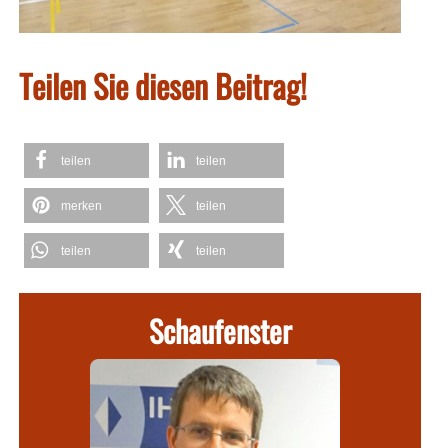
Teilen Sie diesen Beitrag!
teilen
teilen
merken
teilen
teilen
teilen
Schaufenster