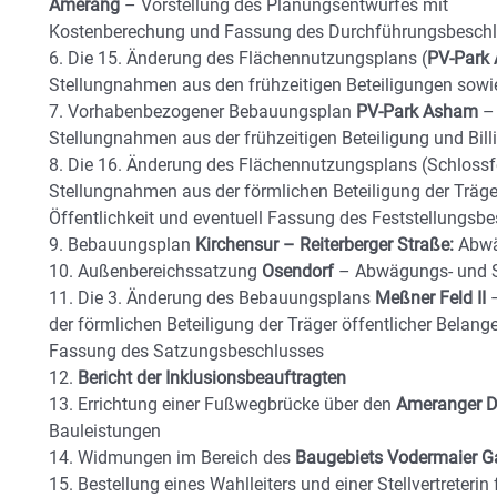
Amerang
– Vorstellung des Planungsentwurfes mit
Kostenberechung und Fassung des Durchführungsbesch
6. Die 15. Änderung des Flächennutzungsplans (
PV-Park
Stellungnahmen aus den frühzeitigen Beteiligungen sowie
7. Vorhabenbezogener Bebauungsplan
PV-Park Asham
– 
Stellungnahmen aus der frühzeitigen Beteiligung und Bil
8. Die 16. Änderung des Flächennutzungsplans (Schloss
Stellungnahmen aus der förmlichen Beteiligung der Träger
Öffentlichkeit und eventuell Fassung des Feststellungsb
9. Bebauungsplan
Kirchensur – Reiterberger Straße:
Abwä
10. Außenbereichssatzung
Osendorf
– Abwägungs- und 
11. Die 3. Änderung des Bebauungsplans
Meßner Feld II
–
der förmlichen Beteiligung der Träger öffentlicher Belange
Fassung des Satzungsbeschlusses
12.
Bericht der Inklusionsbeauftragten
13. Errichtung einer Fußwegbrücke über den
Ameranger D
Bauleistungen
14. Widmungen im Bereich des
Baugebiets Vodermaier G
15. Bestellung eines Wahlleiters und einer Stellvertreter