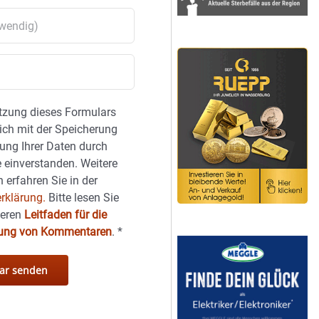
tzung dieses Formulars
sich mit der Speicherung
ung Ihrer Daten durch
 einverstanden. Weitere
 erfahren Sie in der
rklärung.
Bitte lesen Sie
seren
Leitfaden für die
hung von Kommentaren
.
*