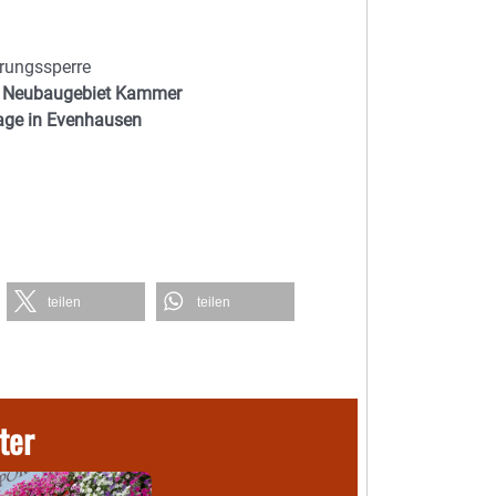
erungssperre
im Neubaugebiet Kammer
age in Evenhausen
teilen
teilen
ter