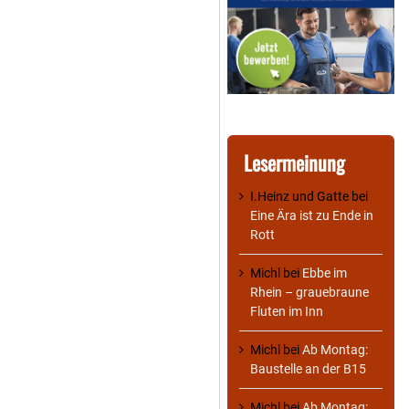
Lesermeinung
I.Heinz und Gatte
bei
Eine Ära ist zu Ende in
Rott
Michl
bei
Ebbe im
Rhein – grauebraune
Fluten im Inn
Michl
bei
Ab Montag:
Baustelle an der B15
Michl
bei
Ab Montag: