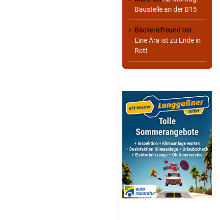
Baustelle an der B15
Bäckereifreund
bei
Eine Ära ist zu Ende in
Rott