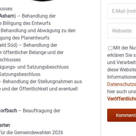
lusses
 Asham
) – Behandlung der
 Billigung des Entwurfs
Behandlung und Abwägung zu den
ligung des Planentwurfs
feld Süd) – Behandlung der
Mit der Nu
 öffentlicher Belange und der
erklären Sie 
eschlusses
und Verarbeit
gungs- und Satzungsbeschluss
diese Website
Satzungsbeschluss
Informationen
 Behandlung der Stellungnahmen aus
Datenschutze
 und der Öffentlichkeit und eventuell
hier auch un
Veröffentlic
orfbach
– Beauftragung der
arten
in für die Gemeindewahlen 2026