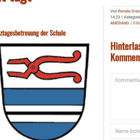
Von
Renate Drax
14:23
|
Kategori
AMERANG
|
0 K
ztagesbetreuung der Schule
Hinterla
Kommen
Kommentar