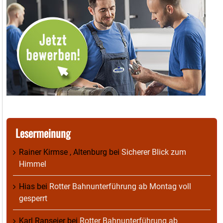
Lesermeinung
Rainer Kirmse , Altenburg
bei
Sicherer Blick zum
Himmel
Hias
bei
Rotter Bahnunterführung ab Montag voll
gesperrt
Karl Ranseier
bei
Rotter Bahnunterführung ab