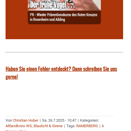
Haben Sie einen Fehler entdeckt? Dann schreiben Sie uns
gerne!
Von
Christian Huber
|
Sa. 26.7.2025 - 10:47
|
Kategorien:
Altlandkreis WS
,
Blaulicht & Sirene
|
Tags:
RAMERBERG
|
6