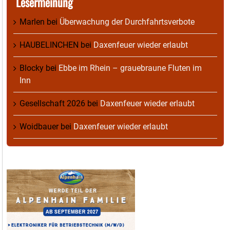
Lesermeinung
Marlen
bei
Überwachung der Durchfahrtsverbote
HAUBELINCHEN
bei
Daxenfeuer wieder erlaubt
Blocky
bei
Ebbe im Rhein – grauebraune Fluten im
Inn
Gesellschaft 2026
bei
Daxenfeuer wieder erlaubt
Woidbauer
bei
Daxenfeuer wieder erlaubt