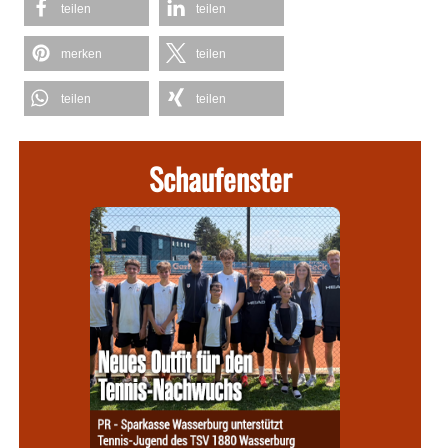
teilen
teilen
merken
teilen
teilen
teilen
Schaufenster