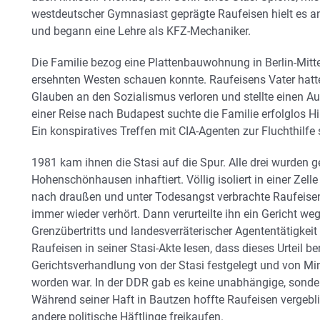
westdeutscher Gymnasiast geprägte Raufeisen hielt es a
und begann eine Lehre als KFZ-Mechaniker.
Die Familie bezog eine Plattenbauwohnung in Berlin-Mitt
ersehnten Westen schauen konnte. Raufeisens Vater hatt
Glauben an den Sozialismus verloren und stellte einen Au
einer Reise nach Budapest suchte die Familie erfolglos Hi
Ein konspiratives Treffen mit CIA-Agenten zur Fluchthilfe 
1981 kam ihnen die Stasi auf die Spur. Alle drei wurden 
Hohenschönhausen inhaftiert. Völlig isoliert in einer Zell
nach draußen und unter Todesangst verbrachte Raufeise
immer wieder verhört. Dann verurteilte ihn ein Gericht w
Grenzübertritts und landesverräterischer Agententätigkeit
Raufeisen in seiner Stasi-Akte lesen, dass dieses Urteil b
Gerichtsverhandlung von der Stasi festgelegt und von Mi
worden war. In der DDR gab es keine unabhängige, sondern
Während seiner Haft in Bautzen hoffte Raufeisen vergebli
andere politische Häftlinge freikaufen.