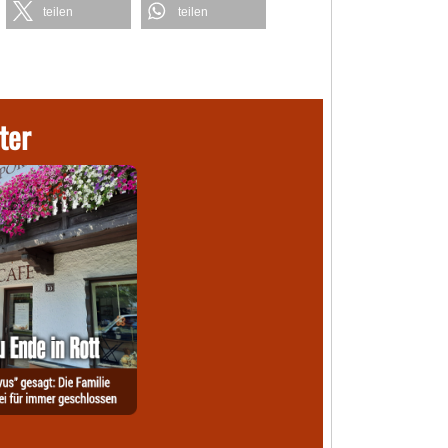
teilen
teilen
ter