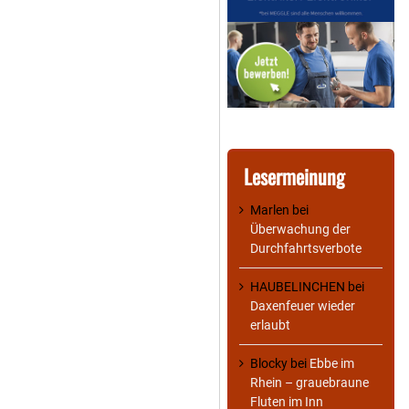
Lesermeinung
Marlen
bei
Überwachung der
Durchfahrtsverbote
HAUBELINCHEN
bei
Daxenfeuer wieder
erlaubt
Blocky
bei
Ebbe im
Rhein – grauebraune
Fluten im Inn