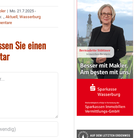
bler
|
Mo. 21.7.2025 -
n:
.
,
Aktuell
,
Wasserburg
entare
ssen Sie einen
tar