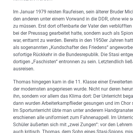
Im Januar 1979 reisten Raufeisen, sein älterer Bruder Mi
den anderen unter einem Vorwand in die DDR, ohne wie 
zu müssen. Erst dort offenbarte der Vater den verblüfften 
bei der Preussag gearbeitet hatte, sondern auch als Spion
war, enttarnt zu werden. Bereits in den 1950er Jahren hat
als sogenannten „Kundschafter des Friedens“ angeworben.
sofortige Rückkehr in die Bundesrepublik. Die Stasi entgeg
dortigen „Faschisten“ entronnen zu sein. Letztendlich lie
ausreisen.
Thomas hingegen kam in die 11. Klasse einer Erweiterten O
der modernsten angepriesen wurde. Nicht nur deren her
ihn, sondern vor allem das Klima dort: Der Unterricht beg
dann wurden Arbeiterkampflieder gesungen und im Chor s
Im Sportunterricht übte man unter anderem Handgranaten
erschienen alle uniformiert zum Fahnenappell. Im Unterric
Schüler äußerten sich mit „zwei Zungen“: vor den Lehre
auch kritisch. Thomas, dem Sohn eines Stasi-Spions, miss