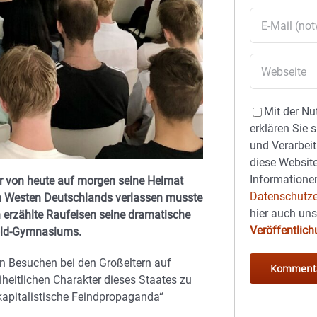
Mit der Nu
erklären Sie 
und Verarbeit
diese Website
Informationen
r von heute auf morgen seine Heimat
Datenschutze
n Westen Deutschlands verlassen musste
hier auch un
n erzählte Raufeisen seine dramatische
Veröffentlic
pold-Gymnasiums.
n Besuchen bei den Großeltern auf
eitlichen Charakter dieses Staates zu
„kapitalistische Feindpropaganda“