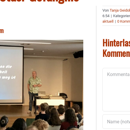
Von
Tanja Geido
6:54
|
Kategorie
aktuell
|
0 Komm
um
Hinterla
Kommen
Kommentar