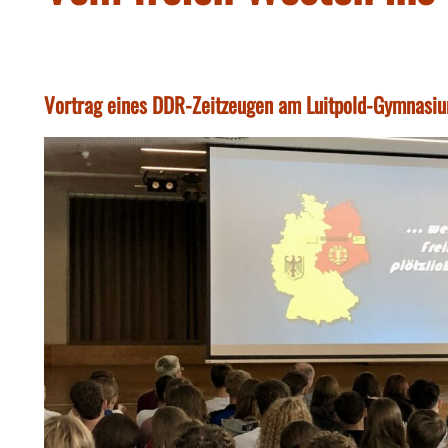
Vortrag eines DDR-Zeitzeugen am Luitpold-Gymnasi