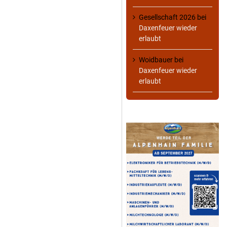
Gesellschaft 2026
bei
Daxenfeuer wieder
erlaubt
Woidbauer
bei
Daxenfeuer wieder
erlaubt