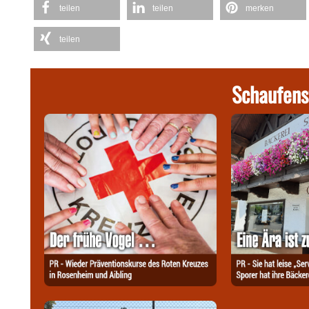
teilen
teilen
merken
teilen
Schaufens