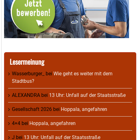
Lesermeinung
Wasserburger_
bei
Wie geht es weiter mit dem
Stadtbus?
ALEXANDRA
bei
13 Uhr: Unfall auf der Staatsstraße
Gesellschaft 2026
bei
Hoppala, angefahren
4×4
bei
Hoppala, angefahren
J
bei
13 Uhr: Unfall auf der Staatsstraße