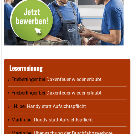
Lesermeinung
Friebertinger
bei
Daxenfeuer wieder erlaubt
Friebertinger
bei
Daxenfeuer wieder erlaubt
I.H.
bei
Handy statt Aufsichtspflicht
Martin
bei
Handy statt Aufsichtspflicht
Martin
bei
Überwachung der Durchfahrtsverbote