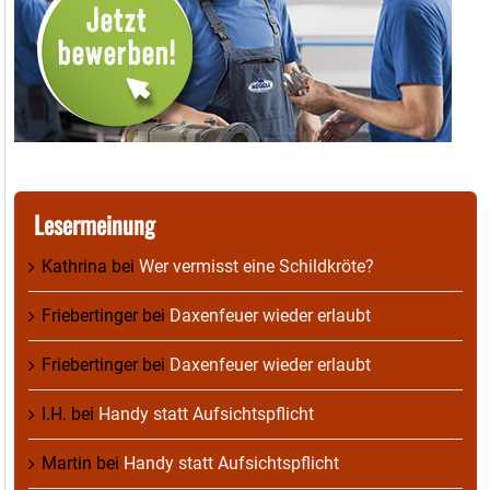
Lesermeinung
Kathrina
bei
Wer vermisst eine Schildkröte?
Friebertinger
bei
Daxenfeuer wieder erlaubt
Friebertinger
bei
Daxenfeuer wieder erlaubt
I.H.
bei
Handy statt Aufsichtspflicht
Martin
bei
Handy statt Aufsichtspflicht