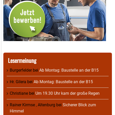
Lesermeinung
Burgerfelder
bei
Ab Montag: Baustelle an der B15
Hr. Gilera
bei
Ab Montag: Baustelle an der B15
Christiane
bei
Um 19.30 Uhr kam der große Regen
Rainer Kirmse , Altenburg
bei
Sicherer Blick zum
Himmel