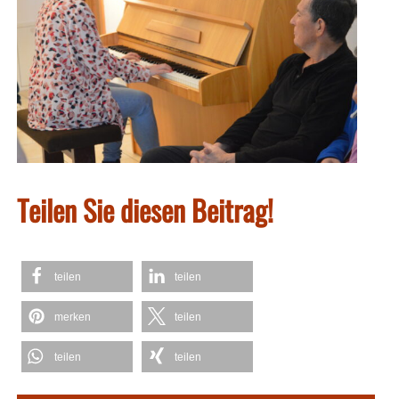
Teilen Sie diesen Beitrag!
teilen
teilen
merken
teilen
teilen
teilen