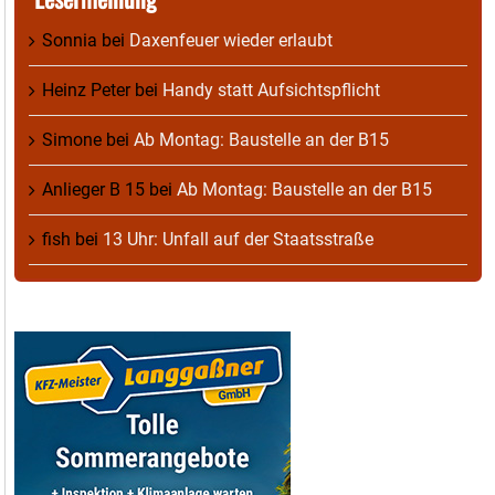
Sonnia
bei
Daxenfeuer wieder erlaubt
Heinz Peter
bei
Handy statt Aufsichtspflicht
Simone
bei
Ab Montag: Baustelle an der B15
Anlieger B 15
bei
Ab Montag: Baustelle an der B15
fish
bei
13 Uhr: Unfall auf der Staatsstraße