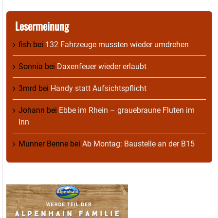
Lesermeinung
fish
bei
132 Fahrzeuge mussten wieder umdrehen
Sonnia
bei
Daxenfeuer wieder erlaubt
3mrd
bei
Handy statt Aufsichtspflicht
Johann
bei
Ebbe im Rhein – grauebraune Fluten im
Inn
Munner Benne
bei
Ab Montag: Baustelle an der B15