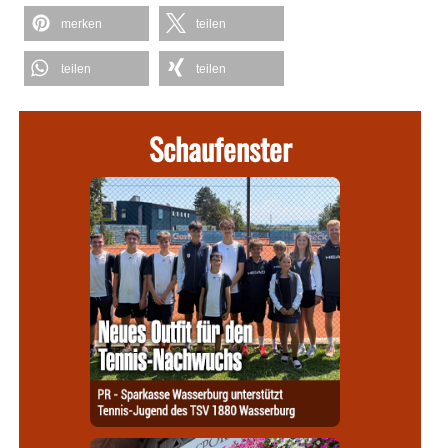
merken
teilen
teilen
teilen
Schaufenster