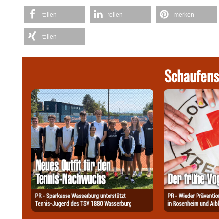
teilen
teilen
merken
teilen
Schaufens