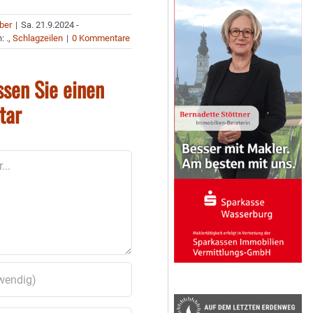
uber
|
Sa. 21.9.2024 -
n:
.
,
Schlagzeilen
|
0 Kommentare
ssen Sie einen
tar