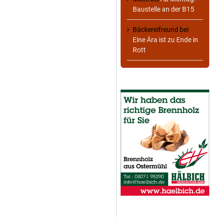
Baustelle an der B15
Bäckereifreund
bei
Eine Ära ist zu Ende in
Rott