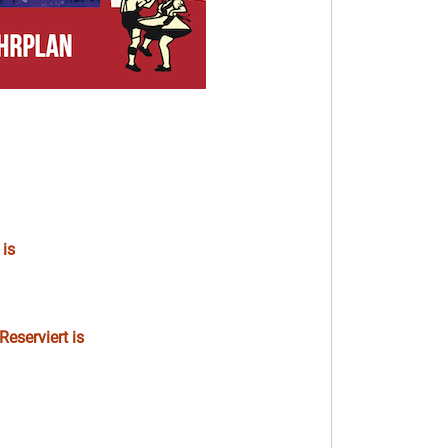
 is
eserviert is