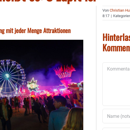
Von
Christian H
8:17
|
Kategorie
ung mit jeder Menge Attraktionen
Hinterla
Kommen
Kommentar