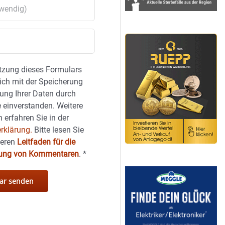
tzung dieses Formulars
sich mit der Speicherung
ung Ihrer Daten durch
 einverstanden. Weitere
 erfahren Sie in der
rklärung.
Bitte lesen Sie
seren
Leitfaden für die
hung von Kommentaren
.
*