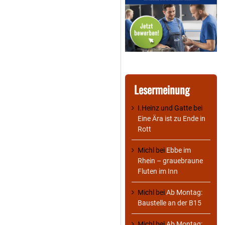
Lesermeinung
I.Heinz und Gatte
bei
Eine Ära ist zu Ende in
Rott
Michl
bei
Ebbe im
Rhein – grauebraune
Fluten im Inn
Michl
bei
Ab Montag:
Baustelle an der B15
Michl
bei
Ab Montag: