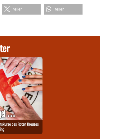
teilen
teilen
ter