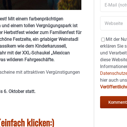
st! Mit einem farbenprächtigen
und einem tollen Vergnügungspark ist
 Herbstfest wieder zum Familienfest für
höne Festzelte, ein griabiger Weinstadl
Mit der Nu
lassikern wie dem Kinderkarussell,
erklären Sie 
ahr mit der XXL-Schaukel „Mexican
und Verarbeit
was wilderen Fahrgeschäfte.
diese Website
Informationen
tscheine mit attraktiven Vergünstigungen
Datenschutze
hier auch un
Veröffentlic
 6. Oktober statt.
einfach klicken:)