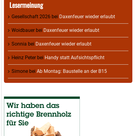
Lesermeinung
Gesellschaft 2026
bei
Daxenfeuer wieder erlaubt
Woidbauer
bei
Daxenfeuer wieder erlaubt
Sonnia
bei
Daxenfeuer wieder erlaubt
Heinz Peter
bei
Handy statt Aufsichtspflicht
Simone
bei
Ab Montag: Baustelle an der B15