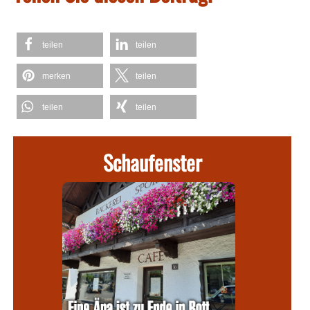
teilen
teilen
merken
teilen
teilen
teilen
Schaufenster