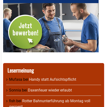
Lesermeinung
Mufasa
bei
Handy statt Aufsichtspflicht
Sonnia
bei
Daxenfeuer wieder erlaubt
fish
bei
Rotter Bahnunterführung ab Montag voll
gesperrt