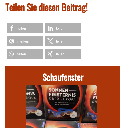
Teilen Sie diesen Beitrag!
teilen
teilen
merken
teilen
teilen
teilen
Schaufenster