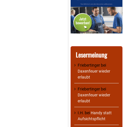
Lesermeinung
Friebertinger
bei
Daxenfeuer wieder
erlaubt
Friebertinger
bei
Daxenfeuer wieder
erlaubt
I.H.
bei
Handy statt
Aufsichtspflicht