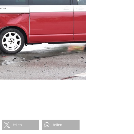
teilen
teilen