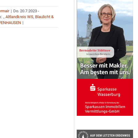
ermair
|
Do. 20.7.2023 -
n:
.
,
Altlandkreis WS
,
Blaulicht &
VENHAUSEN
|