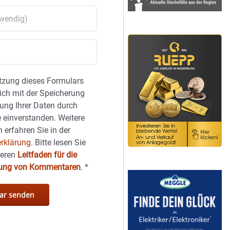
tzung dieses Formulars
sich mit der Speicherung
ung Ihrer Daten durch
 einverstanden. Weitere
 erfahren Sie in der
rklärung.
Bitte lesen Sie
seren
Leitfaden für die
hung von Kommentaren
.
*