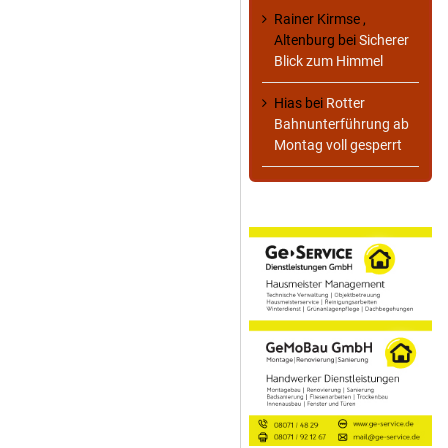
Rainer Kirmse ,
Altenburg
bei
Sicherer
Blick zum Himmel
Hias
bei
Rotter
Bahnunterführung ab
Montag voll gesperrt