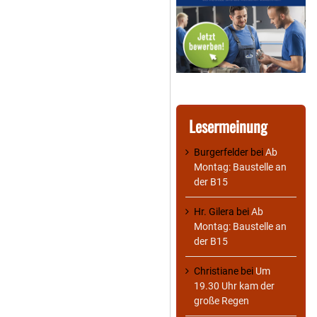
Lesermeinung
Burgerfelder
bei
Ab
Montag: Baustelle an
der B15
Hr. Gilera
bei
Ab
Montag: Baustelle an
der B15
Christiane
bei
Um
19.30 Uhr kam der
große Regen