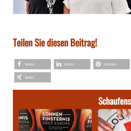
Teilen Sie diesen Beitrag!
teilen
teilen
merken
teilen
Schaufens