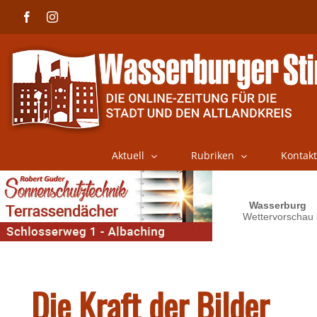
Skip
Facebook
Instagram
to
content
Aktuell
Rubriken
Kontakt
Die Kraft der Bilder