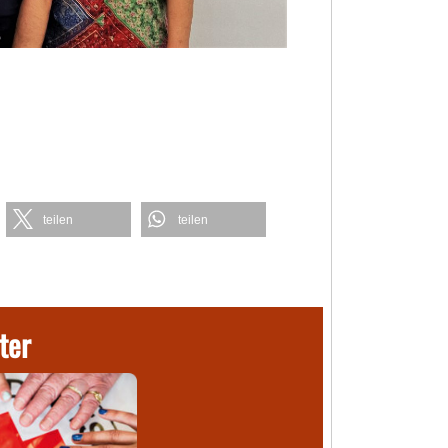
teilen
teilen
ter