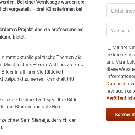
werden. Bei einer Vernissage wurden die
ich vorgestellt –
drei KünstlerInnen bei
rdertes Projekt, das ein professionelles
kung bietet.
Mit der Nu
erklären Sie 
 nimmt aktuelle politische Themen als
und Verarbeit
ren Mischtechnik – vom Wolf bis zu Greta
diese Website
lder in all ihrer Vielfältigkeit.
Informationen
ittelpunkt zu sehen, Krankheit tritt
Datenschutze
hier auch un
Veröffentlic
e einzige Technik festlegen. Ihre Bilder
der mit Blumen übersäte Berg.
lmzeichner
Sam Siahaija,
der sich der
t.