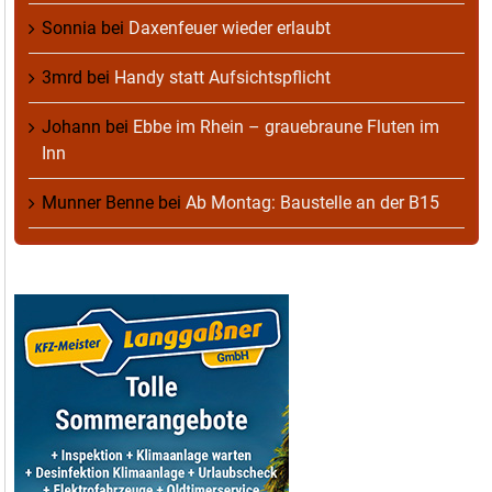
Sonnia
bei
Daxenfeuer wieder erlaubt
3mrd
bei
Handy statt Aufsichtspflicht
Johann
bei
Ebbe im Rhein – grauebraune Fluten im
Inn
Munner Benne
bei
Ab Montag: Baustelle an der B15