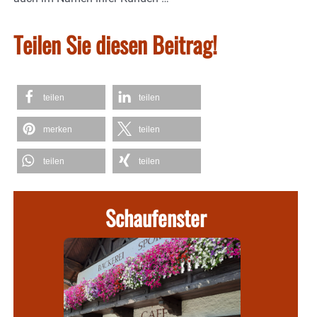
Teilen Sie diesen Beitrag!
teilen
teilen
merken
teilen
teilen
teilen
Schaufenster