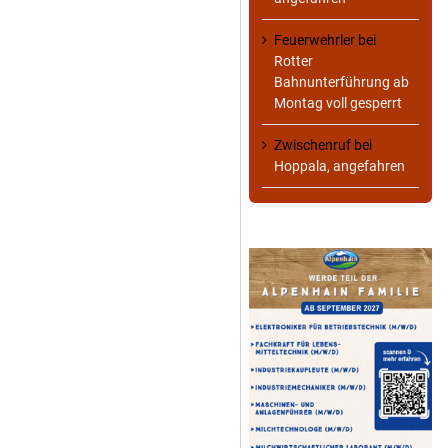
Feuerwehrler
bei
Rotter
Bahnunterführung ab
Montag voll gesperrt
Zwischenruf
bei
Hoppala, angefahren