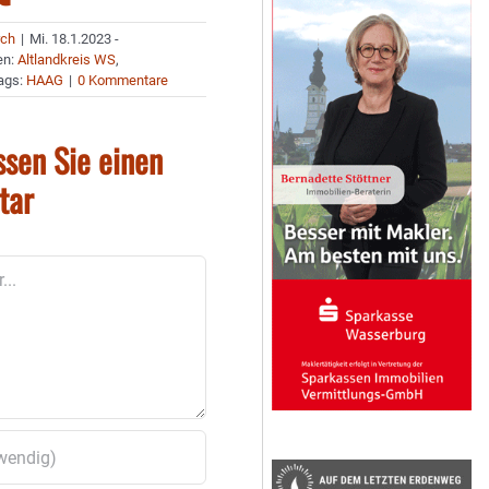
rch
|
Mi. 18.1.2023 -
en:
Altlandkreis WS
,
ags:
HAAG
|
0 Kommentare
ssen Sie einen
tar