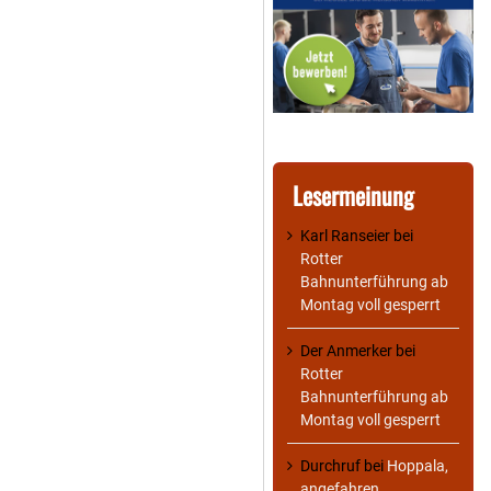
Lesermeinung
Karl Ranseier
bei
Rotter
Bahnunterführung ab
Montag voll gesperrt
Der Anmerker
bei
Rotter
Bahnunterführung ab
Montag voll gesperrt
Durchruf
bei
Hoppala,
angefahren