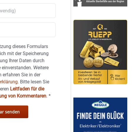
tzung dieses Formulars
sich mit der Speicherung
ung Ihrer Daten durch
 einverstanden. Weitere
 erfahren Sie in der
rklärung.
Bitte lesen Sie
seren
Leitfaden für die
hung von Kommentaren
.
*