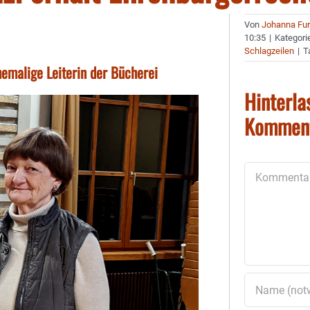
Von
Johanna Fu
10:35
|
Kategori
Schlagzeilen
|
T
emalige Leiterin der Bücherei
Hinterla
Kommen
Kommentar