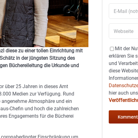
Mit der Nu
l diese zu einer tollen Einrichtung mit
erklären Sie 
Schätz in der jüngsten Sitzung des
und Verarbeit
gen Büchereileitung die Urkunde und
diese Website
Informationen
Datenschutze
or über 25 Jahren in dieses Amt
hier auch un
18.000 Medien zur Verfügung. Rund
Veröffentlic
ine angenehme Atmosphäre und ein
aus-Chefin und hoch die zahlreichen
ihres Engagements für die Bücherei
tz coronabedingter Einschränkung um