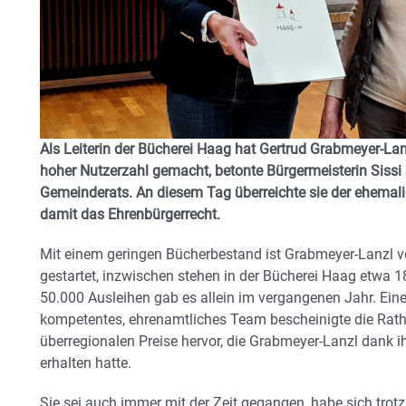
Als Leiterin der Bücherei Haag hat Gertrud Grabmeyer-Lanz
hoher Nutzerzahl gemacht, betonte Bürgermeisterin Sissi 
Gemeinderats. An diesem Tag überreichte sie der ehemali
damit das Ehrenbürgerrecht.
Mit einem geringen Bücherbestand ist Grabmeyer-Lanzl v
gestartet, inzwischen stehen in der Bücherei Haag etwa 
50.000 Ausleihen gab es allein im vergangenen Jahr. E
kompetentes, ehrenamtliches Team bescheinigte die Rath
überregionalen Preise hervor, die Grabmeyer-Lanzl dank 
erhalten hatte.
Sie sei auch immer mit der Zeit gegangen, habe sich tro