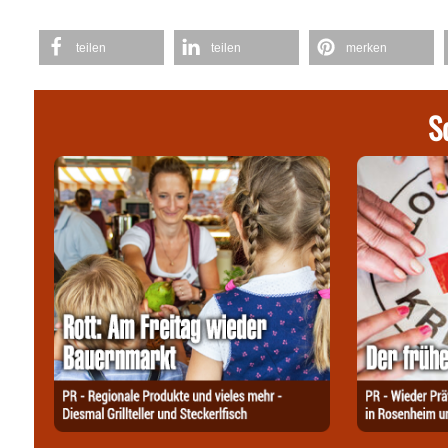
teilen
teilen
merken
S