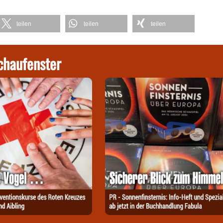
teilen
teilen
teilen
chaufenster