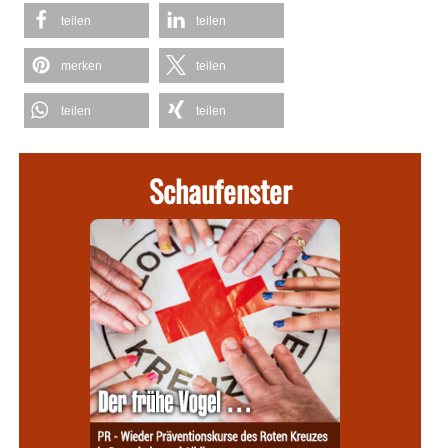
teilen
teilen
merken
teilen
teilen
teilen
Schaufenster