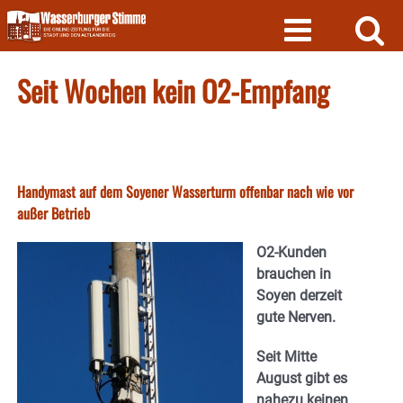
Skip
to
content
Seit Wochen kein O2-Empfang
Handymast auf dem Soyener Wasserturm offenbar nach wie vor
außer Betrieb
O2-Kunden
brauchen in
Soyen derzeit
gute Nerven.
Seit Mitte
August gibt es
nahezu keinen