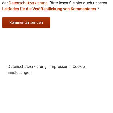
Celebi (AWO) –Anmeldung erforderlich unter
der
Datenschutzerklärung.
Bitte lesen Sie hier auch unseren
08031-4015402
Leitfaden für die Veröffentlichung von Kommentaren
.
*
DONNERSTAG 28. September
Entfällt:
offene Beratung in sozialen Fragen und
Anliegen – Ethel D. Kafka (Bürger-Bahnhof)
13 – 16 Uhr VdK Sprechstunde für Sozialrecht –
Anmeldung aus organisatorischen Gründen
dringend erforderlich unter 08031-
61994O
Datenschutzerklärung
|
Impressum
|
Cookie-
Einstellungen