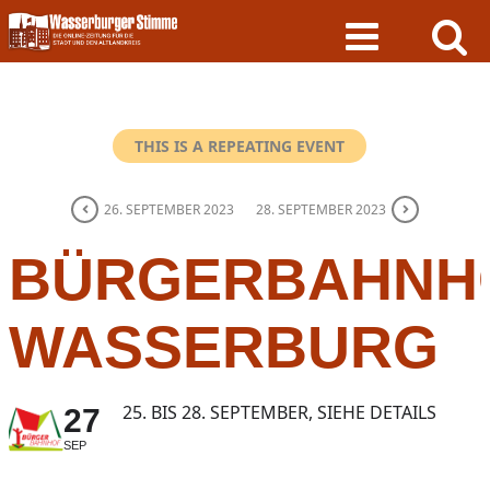
Skip
to
content
THIS IS A REPEATING EVENT
26. SEPTEMBER 2023
28. SEPTEMBER 2023
BÜRGERBAHNH
WASSERBURG
25. BIS 28. SEPTEMBER, SIEHE DETAILS
27
SEP