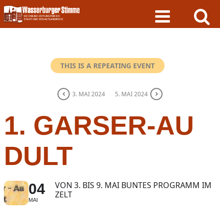
Skip
to
content
THIS IS A REPEATING EVENT
3. MAI 2024
5. MAI 2024
1. GARSER-AU
DULT
VON 3. BIS 9. MAI BUNTES PROGRAMM IM
04
ZELT
MAI